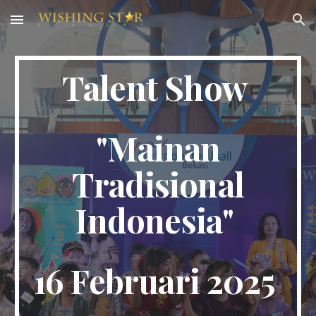
Skip to main content
Skip to navigation
Talent Show
"
Mainan
Tradisional
Indonesia
"
1
6
Februar
i
202
5